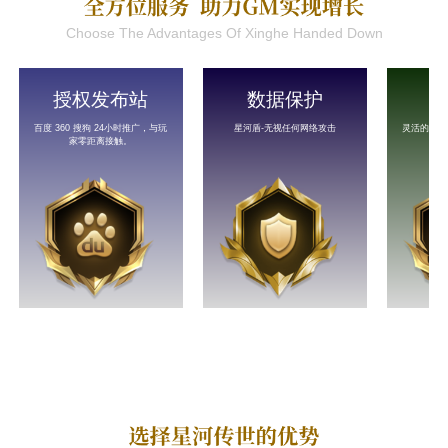
Choose The Advantages Of Xinghe Handed Down
授权发布站
数据保护
百度 360 搜狗 24小时推广，与玩
星河盾-无视任何网络攻击
灵活的授权
家零距离接触。